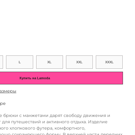
L
XL
XXL
XXXL
Купить на Lamoda
азмеры
аре
 брюки с манжетами дарят свободу движения и
 для путешествий и активного отдыха. Изделие
ого хлопкового футера, комфортного,
орошо сохраняющего форму. В верхней части передних