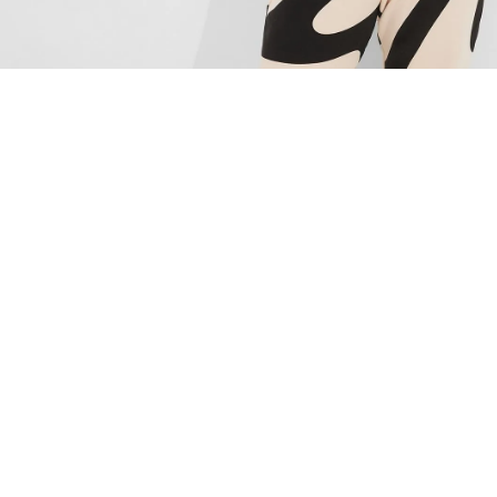
Дополни свой образ
Топ с захлестом фиолетовый