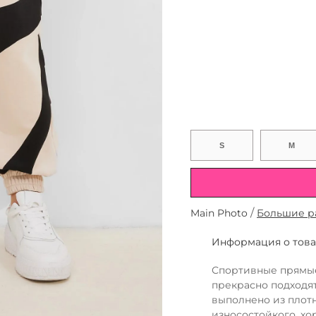
Размер
S
M
женский
/
Main Photo
Большие р
Информация о тов
Спортивные прямые
прекрасно подходят
выполнено из плотн
износостойкого, х