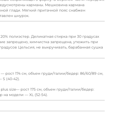
едусмотрены карманы. Мешковина кармана
рной глади. Мягкий притачной пояс снабжен
ставлен шнурок.
, 20% полиэстер. Деликатная стирка при 30 градусах
ние запрещено, химчистка запрещена, утюжить при
 градусов Цельсия, не выкручивать, барабанная сушка
 рост 174 см, объем груди/талии/бедер: 86/60/89 см,
S (40-42).
lus size— рост 175 см, объем груди/талии/бедер:
ер на модели — XL (52-54).