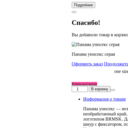
Подробнее
Спасибо!
Вы добавили товар в корзин
Панама унисекс серая
Оформить заказ
Продолжить
Размер
one siz
аксессуары
Купить на Lamoda
Количество
В корзину
товара
Панама
Информация о товаре
унисекс
серая
Панама унисекс — нез
необработанный край,
логотипом BRMSK. Дл
шнур с фиксатором, п