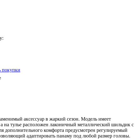
у:
 покупки
e
аменимый аксессуар в жаркий сезон. Модель имеет
 а на тулье расположен лаконичный металлический шильдик с
я дополнительного комфорта предусмотрен регулируемый
озволяющий адаптировать панаму под любой размер головы.