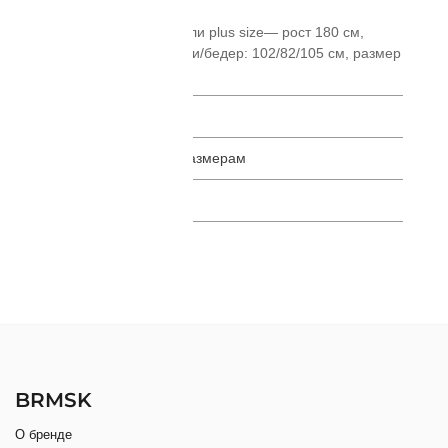
Параметры модели plus size— рост 180 см,
объем груди/талии/бедер: 102/82/105 см, размер
на модели — 50.
Обмеры изделия
Руководство по размерам
Оставить отзыв
BRMSK
О бренде