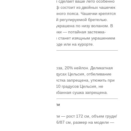
корсетным лифом сделает ваше лето особенно
романтичным. Лиф состоит из двойных чашечек
и двойного притачного пояса. Чашечки крепятся
на плечах двойной регулируемой бретелью.
Юбка со сборкой украшена по низу воланом. В
среднем шве спинки — потайная застежка-
молния. Сарафан станет изящным украшением
летнего дня в городе или на курорте.
Состав / уход
Состав: 80% Вискоза, 20% нейлон. Деликатная
стирка при 30 градусах Цельсия, отбеливание
запрещено, химчистка запрещена, утюжить при
температуре до 110 градусов Цельсия, не
выкручивать, барабанная сушка запрещена.
Параметры модели
Параметры модели — рост 172 см, объем груди/
талии/бедер: 82/56/87 см, размер на модели —
42.