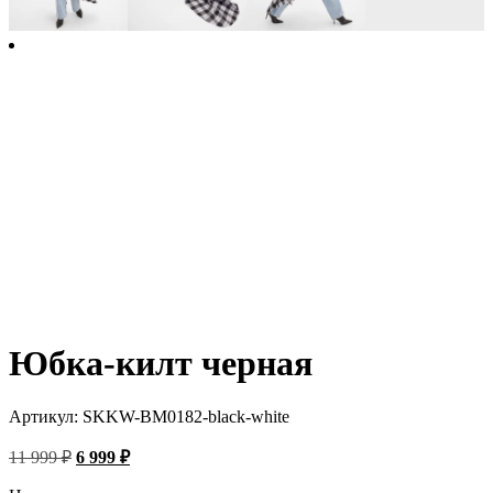
Юбка-килт черная
Артикул:
SKKW-BM0182-black-white
Первоначальная
Текущая
11 999
₽
6 999
₽
цена
цена:
составляла
6