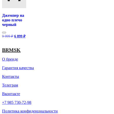
Джемпер на
одно плечо
черный
Первоначальная
Текущая
9 999
₽
6 899
₽
цена
цена:
составляла
6
9
899 ₽.
BRMSK
999 ₽.
О бренде
Гарантия качества
Контакты
Телеграм
Вконтакте
+7 985 730-72-98
Политика конфиденциальности