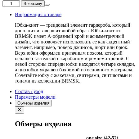
Количество
В корзину
товара
Юбка-
Информация о товаре
килт
черная
Юбка-килт — трендовый элемент гардероба, который
дополнит и завершит любой образ. Юбка-килт от
BRMSK имеет А-образный крой и асимметричный
дизайн, что позволяет использовать ее как акцентный
элемент, например, поверх джинсов, шорт или брюк.
Верх юбки оформлен притачным поясом, который
оснащен застежкой с карабином и ремнем-стропой. С
левой стороны спереди юбки находятся четыре складки,
а низ юбки украшен бахромой из основного материала.
Сочетайте юбку с жакетами, свитерами, свитшотами и
топами из коллекции BRMSK.
Состав / уход
Параметры модели
Обмеры изделия
Обмеры изделия
one size (42-52)