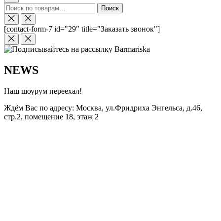
Искать:
Поиск
[contact-form-7 id="29" title="Заказать звонок"]
NEWS
Наш шоурум переехал!
Ждём Вас по адресу: Москва, ул.Фридриха Энгельса, д.46,
стр.2, помещение 18, этаж 2
Звоните, мы встретим вас у входа!
+7 (916) 705-31-82
.
Больше не показывать
Сайт BRMSK использует cookie-файлы для того, чтобы Ваши впечатления от
покупок были максимально положительными. Если Вы продолжите пользоваться
нашими услугами, мы будем считать, что Вы согласны с использованием cookie-
файлов.
Хорошо