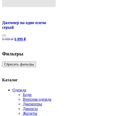
Джемпер на одно плечо
серый
Первоначальная
Текущая
9 999
₽
6 899
₽
цена
цена:
составляла
6
9
899 ₽.
Фильтры
999 ₽.
Сбросить фильтры
Каталог
Одежда
Боди
Верхняя одежда
Джемперы
Джинсы
Жилеты