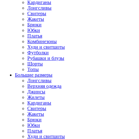
Кардиганы
Лонгсливы
Свитеры
Жакеты
Брюки
Юбки
Платья
Комбинезоны
Худи и свитшоты
Футболки
Рубашки и блузы
Шорты
Топы
Большие размеры
Лонгсливы
Верхняя одежда
Джинсы
Жилеты
Кардиганы
Свитеры
Жакеты
Брюки
Юбки
Платья
Худи и свитшоты