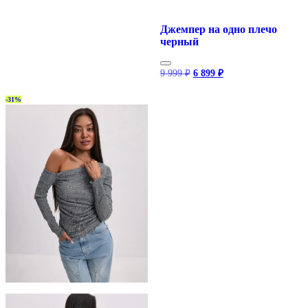
Джемпер на одно плечо
черный
Первоначальная
Текущая
9 999
₽
6 899
₽
цена
цена:
составляла
6
-31%
9
899 ₽.
999 ₽.