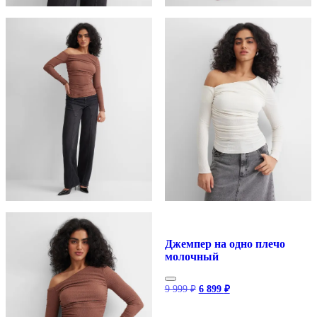
Джемпер на одно плечо
молочный
Первоначальная
Текущая
9 999
₽
6 899
₽
цена
цена:
составляла
6