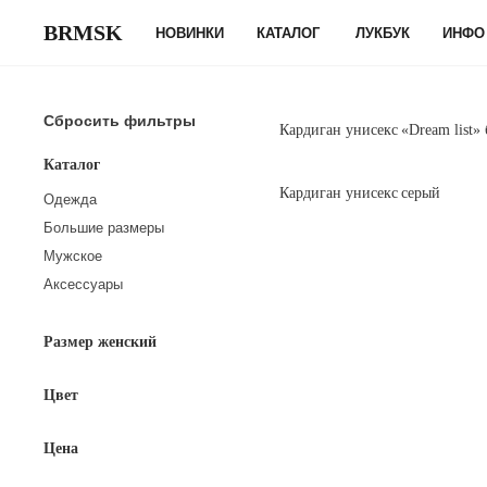
К
BRMSK
НОВИНКИ
КАТАЛОГ
ЛУКБУК
ИНФО
содержанию
Сбросить фильтры
Кардиган унисекс «Dream list»
Каталог
Кардиган унисекс серый
Одежда
Большие размеры
Боди
Мужское
Верхняя одежда
Лонгсливы
Аксессуары
Джемперы
Верхняя одежда
Верхняя одежда
Джинсы
Джинсы
Худи и свитшоты
Панамы
Жилеты
Жилеты
Брюки
Пояса
Размер женский
Кардиганы
Кардиганы
Джинсы
Украшения
Цвет
Лонгсливы
Свитеры
Кардиганы
Галстуки
Свитеры
Жакеты
Свитеры
Кепки
Цена
Жакеты
Брюки
Футболки
Шапки
Брюки
Юбки
Сумки