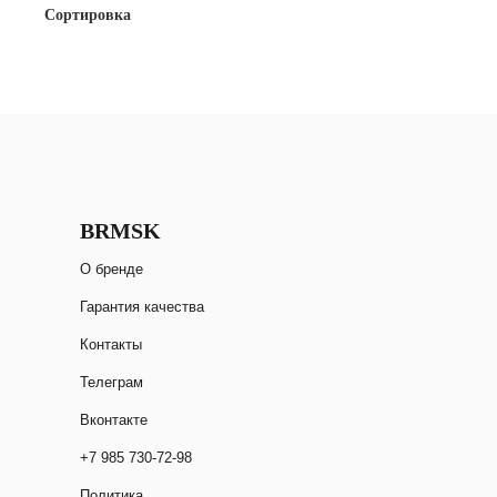
Сортировка
Юбки
Платья
Платки и шарфы
Платья
Худи и свитшоты
Носки
Комбинезоны
Футболки
Худи и свитшоты
Рубашки и блузы
Футболки
Шорты
Рубашки и блузы
Шорты
Топы
BRMSK
О бренде
Гарантия качества
Контакты
Телеграм
Вконтакте
+7 985 730-72-98
Политика