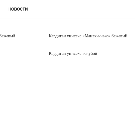
НОВОСТИ
 бежевый
Кардиган унисекс «Манэки-нэко» бежевый
Кардиган унисекс голубой