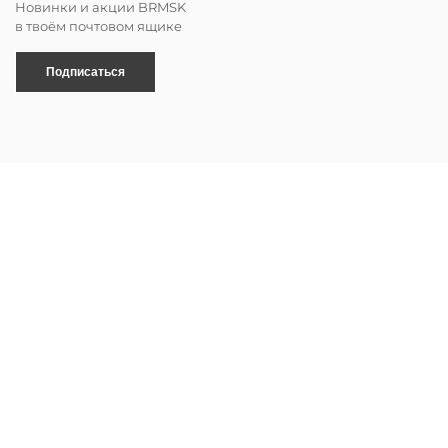
Новинки и акции BRMSK
в твоём почтовом ящике
Подписаться
Быстрый вход с помощью СМС
Даю согласие на рекламную рассылку
и обработку персональных данных в
соответствии с
политикой
конфиденциальности
.