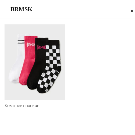
К
BRMSK
содержанию
0
Комплект носков