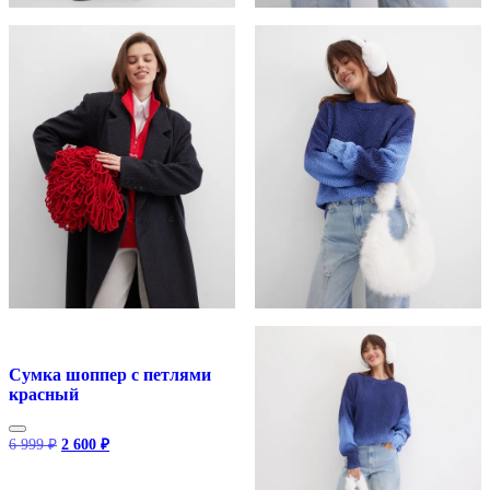
Сумка шоппер с петлями
красный
Первоначальная
Текущая
6 999
₽
2 600
₽
цена
цена:
составляла
2