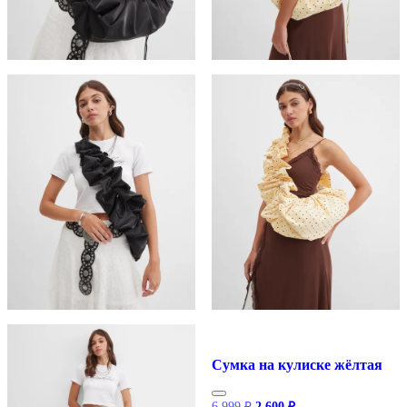
Сумка на кулиске жёлтая
Первоначальная
Текущая
6 999
₽
2 600
₽