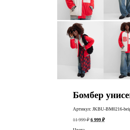
Бомбер унис
Артикул:
JKBU-BM0216-beig
Первоначальная
Текущая
11 999
₽
6 999
₽
цена
цена:
составляла
6
Цвета