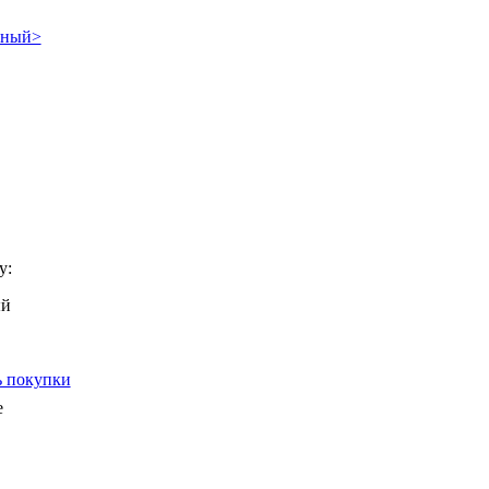
у:
 покупки
e