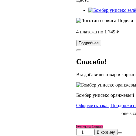
11
999 ₽.
999 ₽.
4 платежа по
1 749
₽
Подробнее
Спасибо!
Вы добавили товар в корзин
Бомбер унисекс оранжевый
Оформить заказ
Продолжить
Размер
one siz
женский
Купить на Lamoda
Количество
В корзину