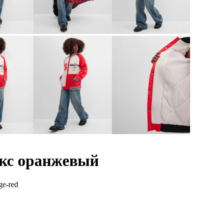
екс оранжевый
e-red