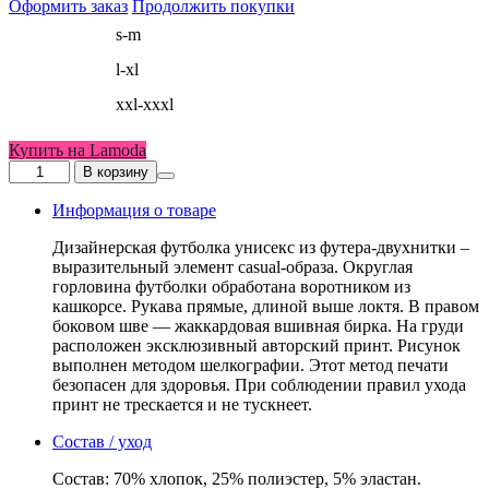
Оформить заказ
Продолжить покупки
Размер
s-m
женский
l-xl
xxl-xxxl
Купить на Lamoda
Количество
В корзину
товара
Футболка
Информация о товаре
"Iconic"
серая
Дизайнерская футболка унисекс из футера-двухнитки –
унисекс
выразительный элемент casual-образа. Округлая
горловина футболки обработана воротником из
кашкорсе. Рукава прямые, длиной выше локтя. В правом
боковом шве — жаккардовая вшивная бирка. На груди
расположен эксклюзивный авторский принт. Рисунок
выполнен методом шелкографии. Этот метод печати
безопасен для здоровья. При соблюдении правил ухода
принт не трескается и не тускнеет.
Состав / уход
Состав: 70% хлопок, 25% полиэстер, 5% эластан.