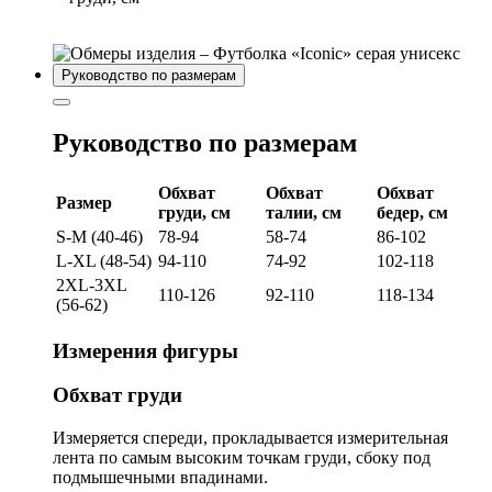
Руководство по размерам
Руководство по размерам
Обхват
Обхват
Обхват
Размер
груди, см
талии, см
бедер, см
S-M (40-46)
78-94
58-74
86-102
L-XL (48-54)
94-110
74-92
102-118
2XL-3XL
110-126
92-110
118-134
(56-62)
Измерения фигуры
Обхват груди
Измеряется спереди, прокладывается измерительная
лента по самым высоким точкам груди, сбоку под
подмышечными впадинами.