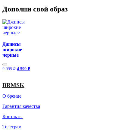
Дополни свой образ
Джинсы
широкие
черные
Первоначальная
Текущая
9 999
₽
4 599
₽
цена
цена:
составляла
4
9
599 ₽.
BRMSK
999 ₽.
О бренде
Гарантия качества
Контакты
Телеграм