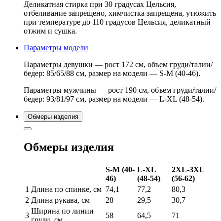
Деликатная стирка при 30 градусах Цельсия,
отбеливание запрещено, химчистка запрещена, утюжить
при температуре до 110 градусов Цельсия, деликатный
отжим и сушка.
Параметры модели
Параметры девушки — рост 172 см, объем груди/талии/
бедер: 85/65/88 см, размер на модели — S-M (40-46).
Параметры мужчины — рост 190 см, объем груди/талии/
бедер: 93/81/97 см, размер на модели — L-XL (48-54).
Обмеры изделия
Обмеры изделия
S-M (40-
L-XL
2XL-3XL
46)
(48-54)
(56-62)
1
Длина по спинке, см
74,1
77,2
80,3
2
Длина рукава, см
28
29,5
30,7
Ширина по линии
3
58
64,5
71
груди, см