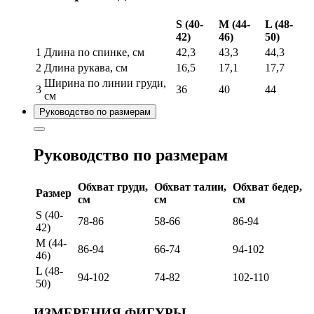
S (40-
M (44-
L (48-
42)
46)
50)
1
Длина по спинке, см
42,3
43,3
44,3
2
Длина рукава, см
16,5
17,1
17,7
Ширина по линии груди,
3
36
40
44
см
Руководство по размерам
Руководство по размерам
Обхват груди,
Обхват талии,
Обхват бедер,
Размер
см
см
см
S (40-
78-86
58-66
86-94
42)
M (44-
86-94
66-74
94-102
46)
L (48-
94-102
74-82
102-110
50)
ИЗМЕРЕНИЯ ФИГУРЫ