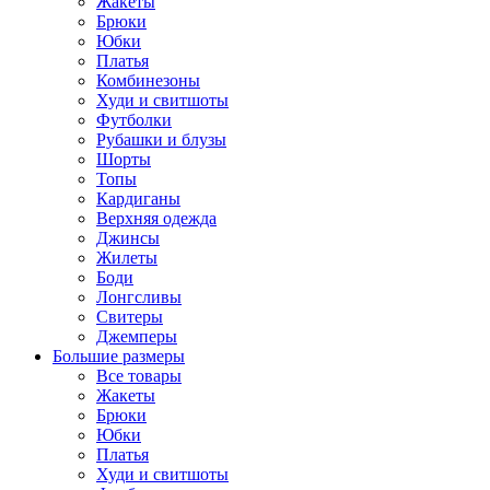
Жакеты
Брюки
Юбки
Платья
Комбинезоны
Худи и свитшоты
Футболки
Рубашки и блузы
Шорты
Топы
Кардиганы
Верхняя одежда
Джинсы
Жилеты
Боди
Лонгсливы
Свитеры
Джемперы
Большие размеры
Все товары
Жакеты
Брюки
Юбки
Платья
Худи и свитшоты