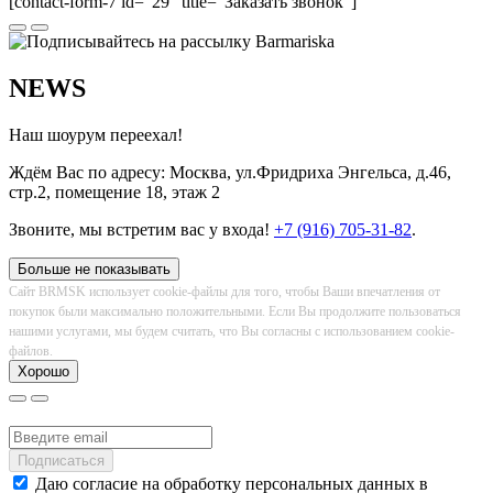
[contact-form-7 id="29" title="Заказать звонок"]
NEWS
Наш шоурум переехал!
Ждём Вас по адресу: Москва, ул.Фридриха Энгельса, д.46,
стр.2, помещение 18, этаж 2
Звоните, мы встретим вас у входа!
+7 (916) 705-31-82
.
Больше не показывать
Сайт BRMSK использует cookie-файлы для того, чтобы Ваши впечатления от
покупок были максимально положительными. Если Вы продолжите пользоваться
нашими услугами, мы будем считать, что Вы согласны с использованием cookie-
файлов.
Хорошо
Даю согласие на обработку персональных данных в