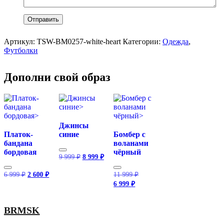
Артикул:
TSW-BM0257-white-heart
Категории:
Одежда
,
Футболки
Дополни свой образ
Джинсы
Платок-
синие
Бомбер с
бандана
воланами
бордовая
чёрный
Первоначальная
Текущая
9 999
₽
8 999
₽
цена
цена:
составляла
8
Первоначальная
Текущая
Первоначальная
6 999
₽
2 600
₽
11 999
₽
9
999 ₽.
цена
цена:
цена
Текущая
6 999
₽
999 ₽.
составляла
2
составляла
цена:
6
11
600 ₽.
6
999 ₽.
999 ₽.
999 ₽.
BRMSK