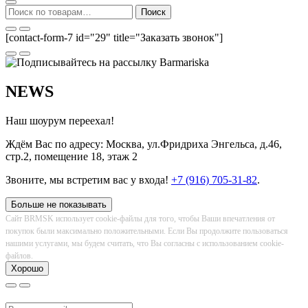
Искать:
Поиск
[contact-form-7 id="29" title="Заказать звонок"]
NEWS
Наш шоурум переехал!
Ждём Вас по адресу: Москва, ул.Фридриха Энгельса, д.46,
стр.2, помещение 18, этаж 2
Звоните, мы встретим вас у входа!
+7 (916) 705-31-82
.
Больше не показывать
Сайт BRMSK использует cookie-файлы для того, чтобы Ваши впечатления от
покупок были максимально положительными. Если Вы продолжите пользоваться
нашими услугами, мы будем считать, что Вы согласны с использованием cookie-
файлов.
Хорошо