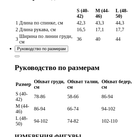
S (40-
M (44-
L (48-
42)
46)
50)
1
Длина по спинке, см
42,3
43,3
44,3
2
Длина рукава, см
16,5
17,1
17,7
Ширина по линии груди,
3
36
40
44
см
Руководство по размерам
Руководство по размерам
Обхват груди,
Обхват талии,
Обхват бедер,
Размер
см
см
см
S (40-
78-86
58-66
86-94
42)
M (44-
86-94
66-74
94-102
46)
L (48-
94-102
74-82
102-110
50)
ИЗМЕРЕНИЯ ФИГУРЫ