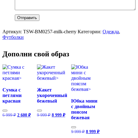
Артикул:
TSW-BM0257-milk-cherry
Категории:
Одежда
,
Футболки
Дополни свой образ
Сумка с
Жакет
петлями
укороченный
красная
бежевый
Юбка мини
с двойным
поясом
Первоначальная
Текущая
Первоначальная
Текущая
6 999
₽
2 600
₽
9 999
₽
8 999
₽
бежевая
цена
цена:
цена
цена:
составляла
2
составляла
8
6
9
600 ₽.
999 ₽.
Первоначальная
Текущая
9 999
₽
8 999
₽
999 ₽.
999 ₽.
цена
цена: