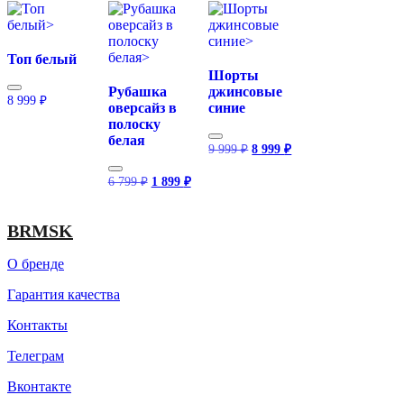
Топ белый
Шорты
Рубашка
джинсовые
8 999
₽
оверсайз в
синие
полоску
белая
Первоначальная
Текущая
9 999
₽
8 999
₽
цена
цена:
составляла
8
Первоначальная
Текущая
6 799
₽
1 899
₽
9
999 ₽.
цена
цена:
999 ₽.
составляла
1
6
899 ₽.
BRMSK
799 ₽.
О бренде
Гарантия качества
Контакты
Телеграм
Вконтакте