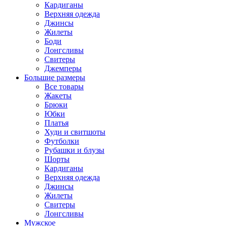
Кардиганы
Верхняя одежда
Джинсы
Жилеты
Боди
Лонгсливы
Свитеры
Джемперы
Большие размеры
Все товары
Жакеты
Брюки
Юбки
Платья
Худи и свитшоты
Футболки
Рубашки и блузы
Шорты
Кардиганы
Верхняя одежда
Джинсы
Жилеты
Свитеры
Лонгсливы
Мужское