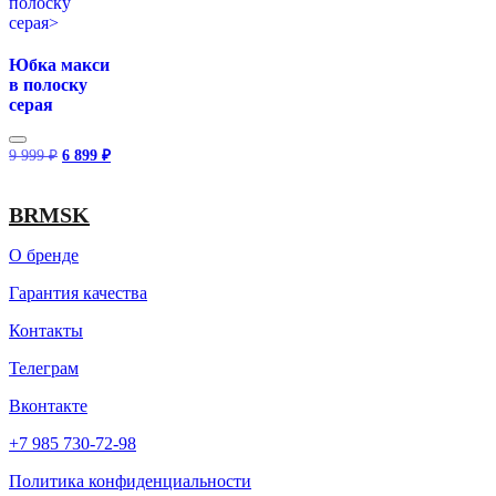
Юбка макси
в полоску
серая
Первоначальная
Текущая
9 999
₽
6 899
₽
цена
цена:
составляла
6
9
899 ₽.
BRMSK
999 ₽.
О бренде
Гарантия качества
Контакты
Телеграм
Вконтакте
+7 985 730-72-98
Политика конфиденциальности