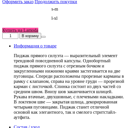
Оформить заказ
Продолжить покупки
Размер
s-m
женский
l-xl
Купить на Lamoda
Количество
В корзину
товара
Пиджак
Информация о товаре
с
мужского
Пиджак прямого силуэта — выразительный элемент
плеча
трендовой повседневной капсулы. Однобортный
серый
пиджак прямого силуэта с отрезным бочком и
закругленными нижними краями застегивается на две
пуговицы. Спереди расположены прорезные карманы в
рамку с клапаном, справа на уровне груди — прорезной
карман с листочкой. Спинка состоит из двух частей со
средним швом. Внизу шов заканчивается шлицей.
Рукава втачные, двухшовные, с плечевыми накладками.
В локтевом шве — закрытая шлица, декорированная
четырьмя пуговицами. Пиджак станет отличной
основой как элегантного, так и смелого стритстайл-
аутфита.
Состав / уход