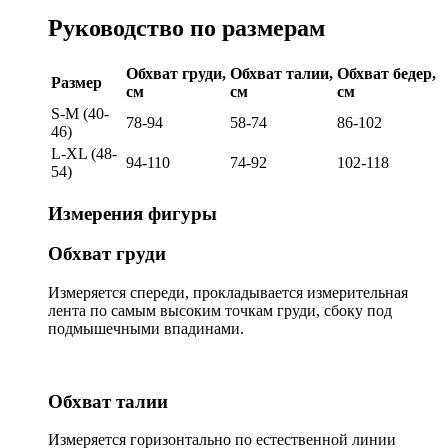
Руководство по размерам
Обхват груди,
Обхват талии,
Обхват бедер,
Размер
см
см
см
S-M (40-
78-94
58-74
86-102
46)
L-XL (48-
94-110
74-92
102-118
54)
Измерения фигуры
Обхват груди
Измеряется спереди, прокладывается измерительная
лента по самым высоким точкам груди, сбоку под
подмышечными впадинами.
Обхват талии
Измеряется горизонтально по естественной линии