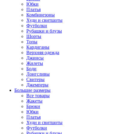
Юбки
Платья
Комбинезоны
Худи и свитшоты
Футболки
Рубашки и блузы
Шорты
Топы
Кардиганы
Верхняя одежда
Джинсы
Жилеты
Боди
Лонгсливы
Свитеры
Джемперы
Большие размеры
Все товары
Жакеты
Брюки
Юбки
Платья
Худи и свитшоты
Футболки
Рубашки и блузы