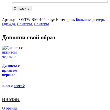
Артикул:
SWTW-BM0165-beige
Категории:
Большие размеры
,
Одежда
,
Свитеры
,
Свитеры
Дополни свой образ
Джинсы с
принтом
черные
Первоначальная
Текущая
9 999
₽
8 999
₽
цена
цена:
составляла
8
9
999 ₽.
BRMSK
999 ₽.
О бренде