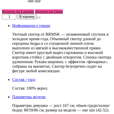
Размер
one size
женский
Купить на Lamoda
Купить на Ozon
Количество
В корзину
товара
Свитер
Информация о товаре
с
объемными
Уютный свитер от BRMSK — незаменимый спутник в
рукавами
холодное время года. Объемный свитер длиной до
бежевый
середины бедра и со спущенной линией плеча
выполнен из мягкой и высококачественной пряжи.
Свитер имеет круглый вырез горловины и высокий
воротник-стойку с двойным отворотом. Спинка свитера
удлиненная. Рукава широкие, с эффектом «фонарика»,
собраны на манжетах. Свитер безупречно сидит на
фигуре любой комплекции.
Состав / уход
Состав: 100% акрил.
Параметры модели
Параметры девушки — рост 167 см, объем груди/талии/
бедер: 80/59/86 см, размер на модели — one size (42-52).