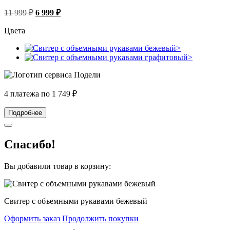
Первоначальная
Текущая
11 999
₽
6 999
₽
цена
цена:
составляла
6
Цвета
11
999 ₽.
999 ₽.
4 платежа по
1 749
₽
Подробнее
Спасибо!
Вы добавили товар в корзину:
Свитер с объемными рукавами бежевый
Оформить заказ
Продолжить покупки