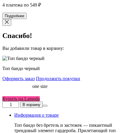
4 платежа по
549
₽
Подробнее
Спасибо!
Вы добавили товар в корзину:
Топ бандо черный
Оформить заказ
Продолжить покупки
Размер
one size
женский
Купить на Lamoda
Количество
В корзину
товара
Топ
Информация о товаре
бандо
черный
Топ бандо без бретель и застежек — пикантный
трендовый элемент гардероба. Прилетающий топ