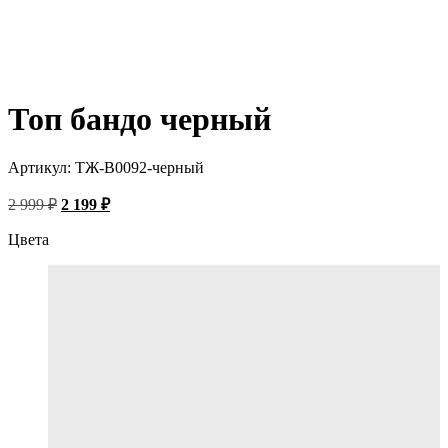
Топ бандо черный
Артикул:
ТЖ-В0092-черный
Первоначальная
Текущая
2 999
₽
2 199
₽
цена
цена:
составляла
2
Цвета
2
199 ₽.
999 ₽.