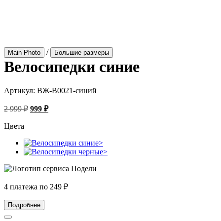
/
Main Photo
Большие размеры
Велосипедки синие
Артикул:
ВЖ-В0021-синий
Первоначальная
Текущая
2 999
₽
999
₽
цена
цена:
составляла
Цвета
999 ₽.
2
999 ₽.
4 платежа по
249
₽
Подробнее