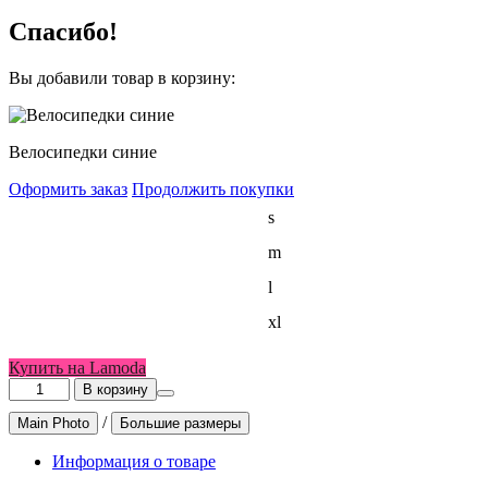
Спасибо!
Вы добавили товар в корзину:
Велосипедки синие
Оформить заказ
Продолжить покупки
Размер
s
женский
m
l
xl
Купить на Lamoda
Количество
В корзину
товара
/
Main Photo
Большие размеры
Велосипедки
синие
Информация о товаре