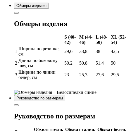
Обмеры изделия
Обмеры изделия
S (40-
M (44-
L (48-
XL (52-
42)
46)
50)
54)
Ширина по резинке,
1
29,6
33,8
38
42,5
см
Длина по боковому
2
50,2
50,8
51,4
50
шву, см
Ширина по линии
3
23
25,3
27,6
29,5
бедер, см
Руководство по размерам
Руководство по размерам
Обхват груди,
Обхват талии,
Обхват бедер,