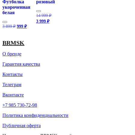
Футболка
розовый
укороченная
белая
Первоначальная
14 999
₽
цена
Текущая
3 999
₽
составляла
цена:
Первоначальная
Текущая
3 899
₽
999
₽
14
3
цена
цена:
999 ₽.
составляла
999 ₽.
999 ₽.
3
BRMSK
899 ₽.
О бренде
Гарантия качества
Контакты
Телеграм
Вконтакте
+7 985 730-72-98
Политика конфиденциальности
Публичная оферта