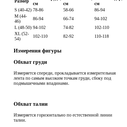
Размер
см
см
см
S (40-42)
78-86
58-66
86-94
M (44-
86-94
66-74
94-102
46)
L (48-50)
94-102
74-82
102-110
XL (52-
102-110
82-92
110-118
54)
Измерения фигуры
Обхват груди
Измеряется спереди, прокладывается измерительная
лента по самым высоким точкам груди, сбоку под
подмышечными впадинами.
Обхват талии
Измеряется горизонтально по естественной линии
талии.