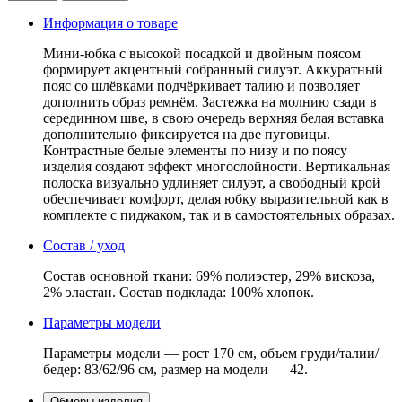
товара
Юбка
Информация о товаре
мини
с
Мини-юбка с высокой посадкой и двойным поясом
двойным
формирует акцентный собранный силуэт. Аккуратный
поясом
пояс со шлёвками подчёркивает талию и позволяет
коричневая
дополнить образ ремнём. Застежка на молнию сзади в
серединном шве, в свою очередь верхняя белая вставка
дополнительно фиксируется на две пуговицы.
Контрастные белые элементы по низу и по поясу
изделия создают эффект многослойности. Вертикальная
полоска визуально удлиняет силуэт, а свободный крой
обеспечивает комфорт, делая юбку выразительной как в
комплекте с пиджаком, так и в самостоятельных образах.
Состав / уход
Состав основной ткани: 69% полиэстер, 29% вискоза,
2% эластан. Состав подклада: 100% хлопок.
Параметры модели
Параметры модели — рост 170 см, объем груди/талии/
бедер: 83/62/96 см, размер на модели — 42.
Обмеры изделия