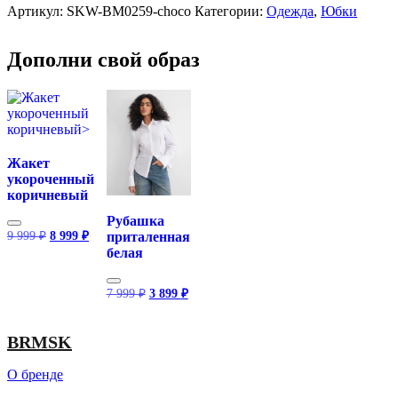
Артикул:
SKW-BM0259-choco
Категории:
Одежда
,
Юбки
Дополни свой образ
Жакет
укороченный
коричневый
Рубашка
Первоначальная
Текущая
9 999
₽
8 999
₽
приталенная
цена
цена:
белая
составляла
8
9
999 ₽.
Первоначальная
Текущая
999 ₽.
7 999
₽
3 899
₽
цена
цена:
составляла
3
7
899 ₽.
BRMSK
999 ₽.
О бренде