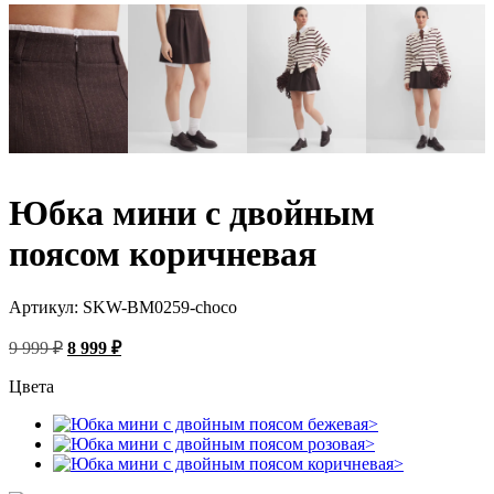
Юбка мини с двойным
поясом коричневая
Артикул:
SKW-BM0259-choco
Первоначальная
Текущая
9 999
₽
8 999
₽
цена
цена:
составляла
8
Цвета
9
999 ₽.
999 ₽.