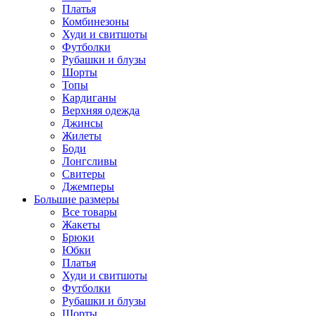
Платья
Комбинезоны
Худи и свитшоты
Футболки
Рубашки и блузы
Шорты
Топы
Кардиганы
Верхняя одежда
Джинсы
Жилеты
Боди
Лонгсливы
Свитеры
Джемперы
Большие размеры
Все товары
Жакеты
Брюки
Юбки
Платья
Худи и свитшоты
Футболки
Рубашки и блузы
Шорты